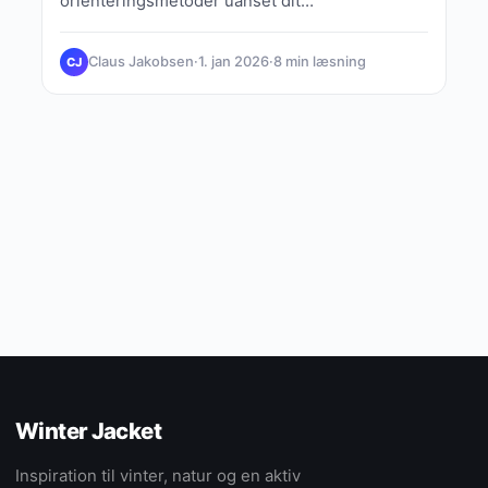
orienteringsmetoder uanset dit
erfaringsniveau.
Claus Jakobsen
·
1. jan 2026
·
8 min læsning
CJ
Winter Jacket
Inspiration til vinter, natur og en aktiv