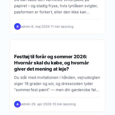
papiret – og stadig fryse, hvis lynlåsen svigter,
pasformen er forkert, eller den ikke kan
håndtere våd,…
admin
·
6. maj 2026
·
11 min læsning
A
VANDRING & TREK
Festtøj til forår og sommer 2026:
Hvornår skal du købe, og hvornår
giver det mening at leje?
Du står med invitationen i hånden, vejrudsigten
siger 18 grader og sol, og dresscoden lyder
“sommerfest pænt” — men din garderobe føles
enten for…
admin
·
29. apr 2026
·
10 min læsning
A