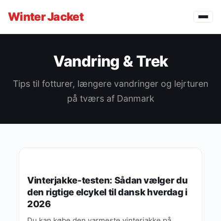
Winter
Jacket
Vandring & Trek
Tips til fotturer, længere vandringer og lejrturen
på tværs af Danmark
VANDRING & TREK
Vinterjakke-testen: Sådan vælger du
den rigtige elcykel til dansk hverdag i
2026
Du kan købe den varmeste vinterjakke på