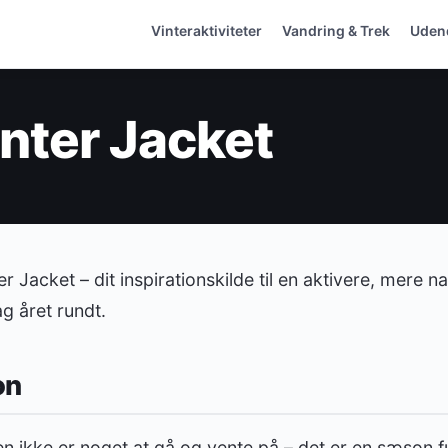
Vinteraktiviteter
Vandring & Trek
Uden
nter Jacket
 Jacket – dit inspirationskilde til en aktivere, mere na
g året rundt.
on
eren ikke er noget at gå og vente på – det er en sæson 