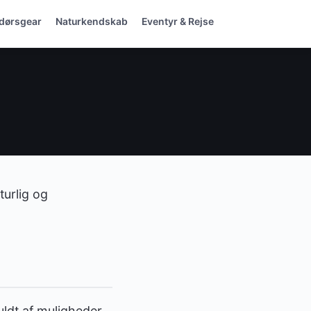
dørsgear
Naturkendskab
Eventyr & Rejse
turlig og
fuldt af muligheder