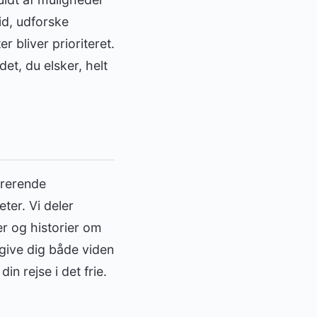
id, udforske
r bliver prioriteret.
et, du elsker, helt
irerende
eter. Vi deler
er og historier om
 give dig både viden
n rejse i det frie.