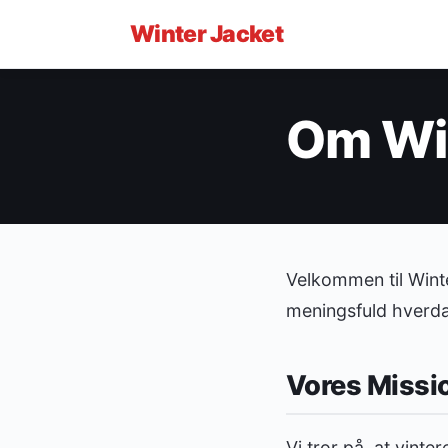
Winter
Jacket
Om Wi
Velkommen til Winter
meningsfuld hverda
Vores Missi
Vi tror på, at vint