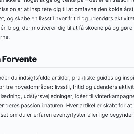
ission er at inspirere dig til at omfavne den kolde årst
t, og skabe en livsstil hvor fritid og udendørs aktivitete
én blog, der motiverer dig til at få skoene på og gøre d
rne.
 Forvente
nder du indsigtsfulde artikler, praktiske guides og insp
or tre hovedområder: livsstil, fritid og udendørs aktivit
åklædning, udstyrsvejledninger, idéer til vinterkampagn
r deres passion i naturen. Hver artikel er skabt for at
et om du er erfaren eventyrlyster eller lige begynder di