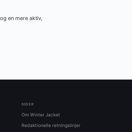
n og en mere aktiv,
SIDER
Om Winter Jacket
Redaktionelle retningslinjer