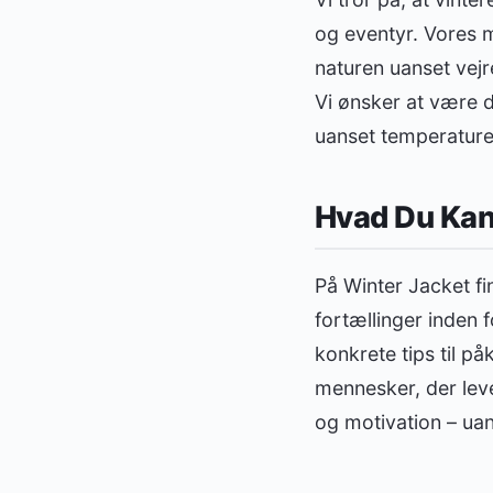
og eventyr. Vores m
naturen uanset vejre
Vi ønsker at være d
uanset temperature
Hvad Du Kan
På Winter Jacket fi
fortællinger inden f
konkrete tips til p
mennesker, der leve
og motivation – uans