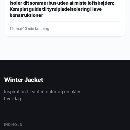
Isoler dit sommerhus uden at miste loftshøjden:
Komplet guide til tyndpladeisolering i lave
konstruktioner
19. maj
·
10 min læsning
Winter Jacket
Inspiration til vinter, natur og en aktiv
hverdag
INDHOLD