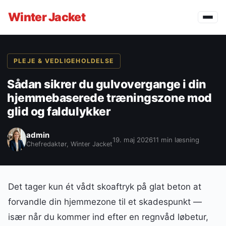
Winter
Jacket
PLEJE & VEDLIGEHOLDELSE
Sådan sikrer du gulvovergange i din
hjemmebaserede træningszone mod
glid og faldulykker
admin
19. maj 2026
11 min læsning
Chefredaktør, Winter Jacket
Det tager kun ét vådt skoaftryk på glat beton at
forvandle din hjemmezone til et skadespunkt —
især når du kommer ind efter en regnvåd løbetur,