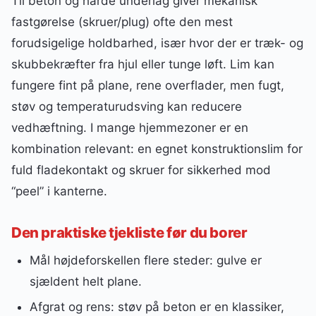
Til beton og hårde underlag giver mekanisk
fastgørelse (skruer/plug) ofte den mest
forudsigelige holdbarhed, især hvor der er træk- og
skubbekræfter fra hjul eller tunge løft. Lim kan
fungere fint på plane, rene overflader, men fugt,
støv og temperaturudsving kan reducere
vedhæftning. I mange hjemmezoner er en
kombination relevant: en egnet konstruktionslim for
fuld fladekontakt og skruer for sikkerhed mod
“peel” i kanterne.
Den praktiske tjekliste før du borer
Mål højdeforskellen flere steder: gulve er
sjældent helt plane.
Afgrat og rens: støv på beton er en klassiker,