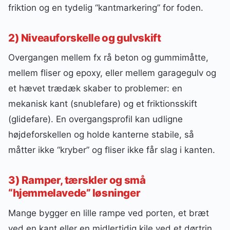
friktion og en tydelig “kantmarkering” for foden.
2) Niveauforskelle og gulvskift
Overgangen mellem fx rå beton og gummimåtte,
mellem fliser og epoxy, eller mellem garagegulv og
et hævet trædæk skaber to problemer: en
mekanisk kant (snublefare) og et friktionsskift
(glidefare). En overgangsprofil kan udligne
højdeforskellen og holde kanterne stabile, så
måtter ikke “kryber” og fliser ikke får slag i kanten.
3) Ramper, tærskler og små
“hjemmelavede” løsninger
Mange bygger en lille rampe ved porten, et bræt
ved en kant eller en midlertidig kile ved et dørtrin.