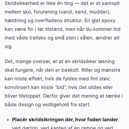
Skridsikkerhed er ikke én ting — det er et samspil
mellem sko, forurening (vand, sand, mudder),
hældning og overfladens struktur. En glat epoxy
kan være fin i tør tilstand, men når du kommer ind
med våde trailsko og små sten i sålen, ændrer alt
sig.
Det, mange overser, er at en skridsikker løsning
skal fungere,
når den er beskidt
. Riller og mønstre
kan miste effekt, hvis de fyldes med fint støv;
korn/insert kan miste “bid”, hvis det slides eller
bliver tilstoppet. Derfor giver det mening at tænke i
både design og vedligehold fra start.
Placér skridsikringen dér, hvor foden lander
:
ved dørtrin, ved kanten af en rampe og ved