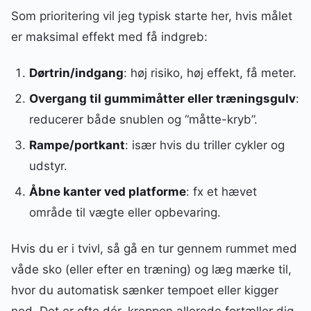
Som prioritering vil jeg typisk starte her, hvis målet
er maksimal effekt med få indgreb:
Dørtrin/indgang
: høj risiko, høj effekt, få meter.
Overgang til gummimåtter eller træningsgulv
:
reducerer både snublen og “måtte-kryb”.
Rampe/portkant
: især hvis du triller cykler og
udstyr.
Åbne kanter ved platforme
: fx et hævet
område til vægte eller opbevaring.
Hvis du er i tvivl, så gå en tur gennem rummet med
våde sko (eller efter en træning) og læg mærke til,
hvor du automatisk sænker tempoet eller kigger
ned. Det er ofte dér, kroppen allerede fortæller dig,