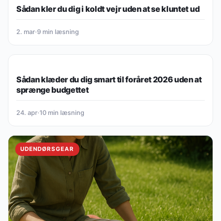
Sådan kler du dig i koldt vejr uden at se kluntet ud
2. mar
·
9 min læsning
UDENDØRSGEAR
Sådan klæder du dig smart til foråret 2026 uden at
sprænge budgettet
24. apr
·
10 min læsning
UDENDØRSGEAR