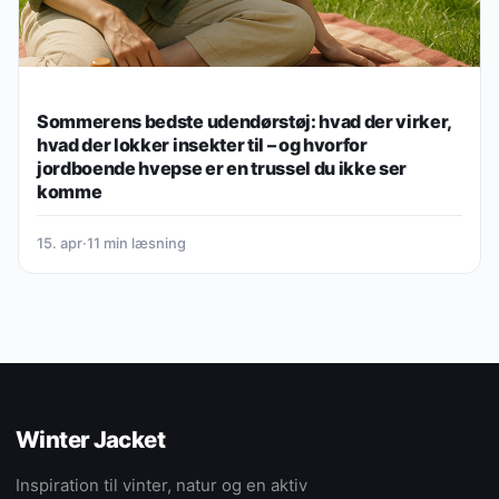
Sommerens bedste udendørstøj: hvad der virker,
hvad der lokker insekter til – og hvorfor
jordboende hvepse er en trussel du ikke ser
komme
15. apr
·
11 min læsning
Winter Jacket
Inspiration til vinter, natur og en aktiv