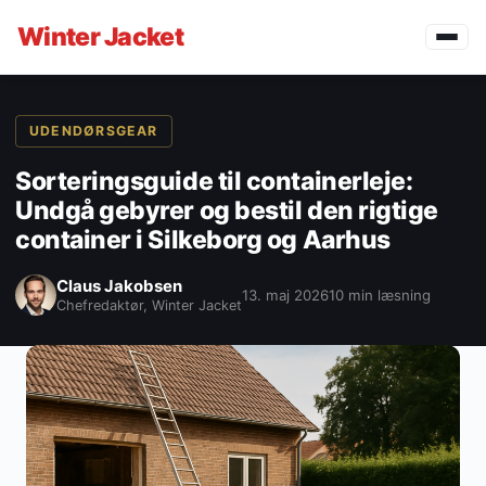
Winter
Jacket
UDENDØRSGEAR
Sorteringsguide til containerleje:
Undgå gebyrer og bestil den rigtige
container i Silkeborg og Aarhus
Claus Jakobsen
13. maj 2026
10 min læsning
Chefredaktør, Winter Jacket