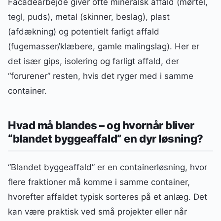
Facadearbejde giver ofte mineralsk affald (mørtel,
tegl, puds), metal (skinner, beslag), plast
(afdækning) og potentielt farligt affald
(fugemasser/klæbere, gamle malingslag). Her er
det især gips, isolering og farligt affald, der
“forurener” resten, hvis det ryger med i samme
container.
Hvad må blandes – og hvornår bliver
“blandet byggeaffald” en dyr løsning?
“Blandet byggeaffald” er en containerløsning, hvor
flere fraktioner må komme i samme container,
hvorefter affaldet typisk sorteres på et anlæg. Det
kan være praktisk ved små projekter eller når