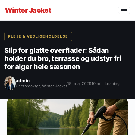
Winter
Jacket
PLEJE & VEDLIGEHOLDELSE
Slip for glatte overflader: Sådan
holder du bro, terrasse og udstyr fri
for alger hele sæsonen
admin
19. maj 2026
10 min læsning
Chefredaktør, Winter Jacket