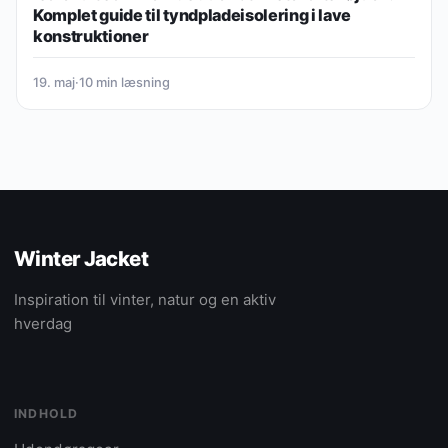
Komplet guide til tyndpladeisolering i lave
konstruktioner
19. maj
·
10 min læsning
Winter Jacket
Inspiration til vinter, natur og en aktiv
hverdag
INDHOLD