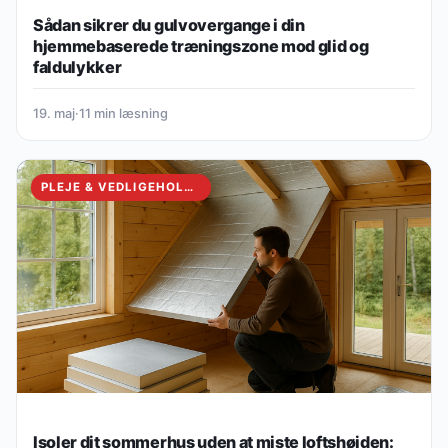
PLEJE & VEDLIGEHOLDELSE
Sådan sikrer du gulvovergange i din
hjemmebaserede træningszone mod glid og
faldulykker
19. maj
·
11 min læsning
PLEJE & VEDLIGEHOLDELSE
Isoler dit sommerhus uden at miste loftshøjden: